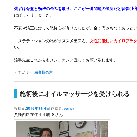
先ずは骨盤と頸椎の歪みを取り、ここが一番問題の箇所だと背骨(上
はびっくりしました。
不安や矯正に対して恐怖心が有りましたが、全く痛みもなくあっと
エステティシャンの私がオススメ出来る、
女性に優しいカイロプラ
い。
論手先生これからもメンテナンス宜しくお願い致します。
カテゴリー:
患者様の声
施術後にオイルマッサージを受けられる
投稿日:
2015年8月4日
作成者:
owner
八幡西区在住４４歳 Ｓさん！