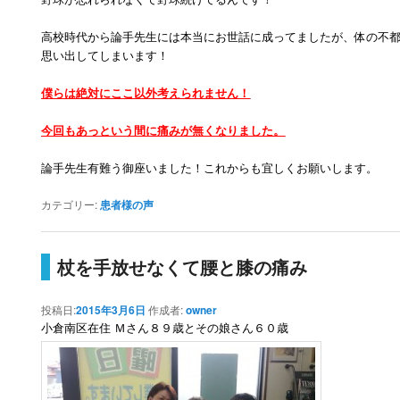
高校時代から論手先生には本当にお世話に成ってましたが、体の不
思い出してしまいます！
僕らは絶対にここ以外考えられません！
今回もあっという間に痛みが無くなりました。
論手先生有難う御座いました！これからも宜しくお願いします。
カテゴリー:
患者様の声
杖を手放せなくて腰と膝の痛み
投稿日:
2015年3月6日
作成者:
owner
小倉南区在住 Ｍさん８９歳とその娘さん６０歳