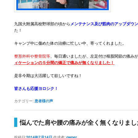
九国大附属高校野球部の頃から
メンテナンス及び筋肉のアップダウ
た！
キャンプ中に傷めた体の治療に忙しい中、寄ってくれました。
整形外科や整骨院等
、毎日通いましたが、左足付け根股関節の痛み
ィケーションの５分間の矯正で痛みが無くなりました！
是非今期は大活躍して欲しいですね！
皆さんも応援ヨロシク！
カテゴリー:
患者様の声
悩んでた肩や腰の痛みが全く無くなりまし
投稿日:
2014年7月14日
作成者:
owner