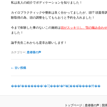
私は友人の紹介でボディケーションを知りました！
カイロプラクティックや整体は良く分かってましたが、頭!? 頭蓋骨
験取得の為、頭の調整をしてもらおうと予約を入れました！
今まで体験した事のないこの施術は
頭がスッキリし、顎の噛み合わ
ました！
論手先生これからも是非お願いします！
カテゴリー:
患者様の声
投稿ナビゲーション
←
古い投稿
���f�������\�񃁁[���t�H�[���͂����炩��
トップページ
｜
患者様の声
｜
院