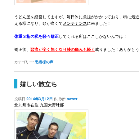
うどん屋を経営してますが、毎日体に負担がかかっており、特に最
える様になり、頭が痛くて
メンテナンス
に来ました！
体重３桁の私を軽々矯正
してくれる所はここしかないんでは！
矯正後、
頭痛が全く無くなり膝の痛みも軽く
成りました！ありがと
カテゴリー:
患者様の声
嬉しい旅立ち
投稿日:
2014年3月12日
作成者:
owner
北九州市在住 九国大野球部