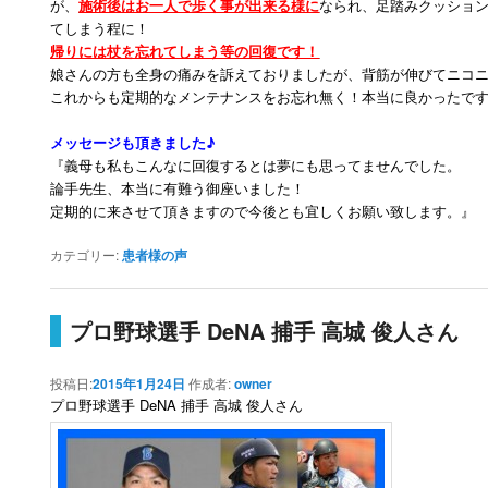
が、
施術後はお一人で歩く事が出来る様に
なられ、足踏みクッショ
てしまう程に！
帰りには杖を忘れてしまう等の回復です！
娘さんの方も全身の痛みを訴えておりましたが、背筋が伸びてニコ
これからも定期的なメンテナンスをお忘れ無く！本当に良かったで
メッセージも頂きました♪
『義母も私もこんなに回復するとは夢にも思ってませんでした。
論手先生、本当に有難う御座いました！
定期的に来させて頂きますので今後とも宜しくお願い致します。』
カテゴリー:
患者様の声
プロ野球選手 DeNA 捕手 高城 俊人さん
投稿日:
2015年1月24日
作成者:
owner
プロ野球選手 DeNA 捕手 高城 俊人さん