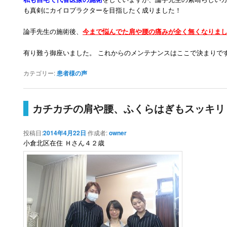
も真剣にカイロプラクターを目指したく成りました！
論手先生の施術後、
今まで悩んでた肩や腰の痛みが全く無くなりま
有り難う御座いました。 これからのメンテナンスはここで決まりで
カテゴリー:
患者様の声
カチカチの肩や腰、ふくらはぎもスッキリ
投稿日:
2014年4月22日
作成者:
owner
小倉北区在住 Ｈさん４２歳