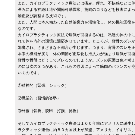
また、カイロプラクティック療法とは痛み、痺れ、不快感などに
歪みによる神経圧迫や関節可動異常、筋肉のコリなどを検査によ
矯正及び調整する技術です。
また、人間に本来備わった自然治癒力を活性化し、体の機能回復
なのです。
カイロプラクティック療法で病気が回復するのは、私達の体の中
れて体を内外の環境に適応させています。ところが、背骨のズレ
邪魔され、さまざまな不都合が生じます。つまり、背骨のズレを
本来の機能が戻り、体の調節が正常化し抵抗力が強まり病気が回
背骨や骨盤はどうしてズレるのでしょうか。ズレの原因は色々考
のには次の３つがあり、これらの原因によって筋肉のバランスが
いくのです。
①精神的（緊張、ショック）
②職業的（習慣的姿勢）
③外傷（骨折、脱臼、打撲、捻挫）
そしてカイロプラクティック療法は１００年前にアメリカに誕生
ラクティック連合に約８０カ国以上が加盟、アメリカ、イギリス