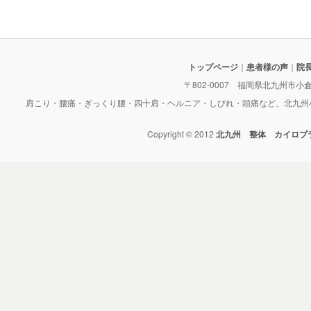
トップページ
｜
患者様の声
｜
院
〒802-0007 福岡県北九州市小倉北区
肩こり・腰痛・ぎっくり腰・四十肩・ヘルニア・しびれ・頭痛など、北九州
Copyright © 2012
北九州 整体 カイロプ